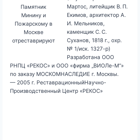
Мартос, литейщик В. П.
Памятник
Екимов, архитектор А.
Минину и
И. Мельников,
Пожарскому в
каменщик С. С.
Москве
Суханов, 1818 г., охр.
отреставрируют
№ 1/иск. 1327-р)
Разработана ООО
РНПЦ «РЕКОС» и ООО «фирма „ВИОЛе-М“»
по заказу МОСКОМНАСЛЕДИЕ г. Москвы.
— 2005 г. РеставрационныйНаучно-
Производственный Центр «РЕКОС»