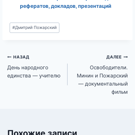
рефератов, докладов, презентаций
Метки
#
Дмитрий Пожарский
записи:
Навигация
НАЗАД
ДАЛЕЕ
День народного
Освободители.
по
единства — учителю
Минин и Пожарский
записям
— документальный
фильм
Похожие записи