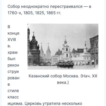
Собор неоднократно перестраивался — в
1760-х, 1805, 1825, 1865 гг.
В
конце
XVIII
в.
храм
был
рекон
струи
Казанский собор Москва. (Нач. XX
рован
века.)
в
стиле
класс
ицизма. Церковь утратила несколько