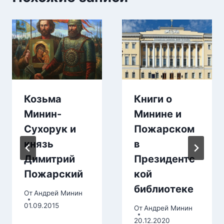
Козьма
Книги о
Минин-
Минине и
Сухорук и
Пожарском
князь
в
Димитрий
Президентс
Пожарский
кой
библиотеке
От
Андрей Минин
01.09.2015
От
Андрей Минин
20.12.2020