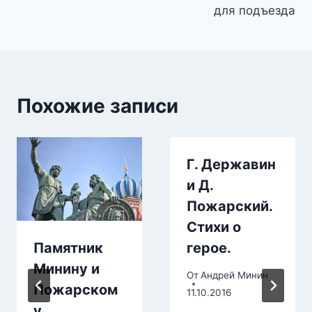
записям
для подъезда
Похожие записи
Г. Державин
и Д.
Пожарский.
Стихи о
Памятник
герое.
Минину и
От
Андрей Минин
Пожарском
11.10.2016
у